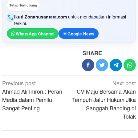
Tetap Terhubung
Ikuti Zonanusantara.com
untuk mendapatkan informasi
terkini.
WhatsApp Channel
Google News
SHARE
Post
Previous post
Next post
navigation
Ahmad Ali Imron.: Peran
CV Maju Bersama Akan
Media dalam Pemilu
Tempuh Jalur Hukum Jika
Sangat Penting
Sanggah Banding di
Tolak