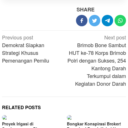
SHARE
Post
Previous post
Next post
navigation
Demokrat Siapkan
Brimob Bone Sambut
Strategi Khusus
HUT ke-78 Korps Brimob
Pemenangan Pemilu
Polri dengan Sukses, 254
Kantong Darah
Terkumpul dalam
Kegiatan Donor Darah
RELATED POSTS
Proyek Irigasi di
Bongkar Konspirasi Broker!