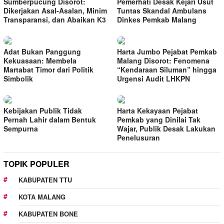
Sumberpucung Disorot:
Pemerhati Desak Kejari Usut
Dikerjakan Asal-Asalan, Minim
Tuntas Skandal Ambulans
Transparansi, dan Abaikan K3
Dinkes Pemkab Malang
Adat Bukan Panggung
Harta Jumbo Pejabat Pemkab
Kekuasaan: Membela
Malang Disorot: Fenomena
Martabat Timor dari Politik
“Kendaraan Siluman” hingga
Simbolik
Urgensi Audit LHKPN
Kebijakan Publik Tidak
Harta Kekayaan Pejabat
Pernah Lahir dalam Bentuk
Pemkab yang Dinilai Tak
Sempurna
Wajar, Publik Desak Lakukan
Penelusuran
TOPIK POPULER
KABUPATEN TTU
KOTA MALANG
KABUPATEN BONE