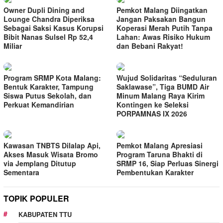
Owner Dupli Dining and
Pemkot Malang Diingatkan
Lounge Chandra Diperiksa
Jangan Paksakan Bangun
Sebagai Saksi Kasus Korupsi
Koperasi Merah Putih Tanpa
Bibit Nanas Sulsel Rp 52,4
Lahan: Awas Risiko Hukum
Miliar
dan Bebani Rakyat!
Program SRMP Kota Malang:
Wujud Solidaritas “Seduluran
Bentuk Karakter, Tampung
Saklawase”, Tiga BUMD Air
Siswa Putus Sekolah, dan
Minum Malang Raya Kirim
Perkuat Kemandirian
Kontingen ke Seleksi
PORPAMNAS IX 2026
Kawasan TNBTS Dilalap Api,
Pemkot Malang Apresiasi
Akses Masuk Wisata Bromo
Program Taruna Bhakti di
via Jemplang Ditutup
SRMP 16, Siap Perluas Sinergi
Sementara
Pembentukan Karakter
TOPIK POPULER
KABUPATEN TTU