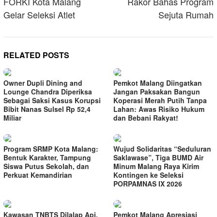
FORKI Kota Malang
Rakor Bahas Program
Gelar Seleksi Atlet
Sejuta Rumah
RELATED POSTS
Owner Dupli Dining and
Pemkot Malang Diingatkan
Lounge Chandra Diperiksa
Jangan Paksakan Bangun
Sebagai Saksi Kasus Korupsi
Koperasi Merah Putih Tanpa
Bibit Nanas Sulsel Rp 52,4
Lahan: Awas Risiko Hukum
Miliar
dan Bebani Rakyat!
Program SRMP Kota Malang:
Wujud Solidaritas “Seduluran
Bentuk Karakter, Tampung
Saklawase”, Tiga BUMD Air
Siswa Putus Sekolah, dan
Minum Malang Raya Kirim
Perkuat Kemandirian
Kontingen ke Seleksi
PORPAMNAS IX 2026
Kawasan TNBTS Dilalap Api,
Pemkot Malang Apresiasi