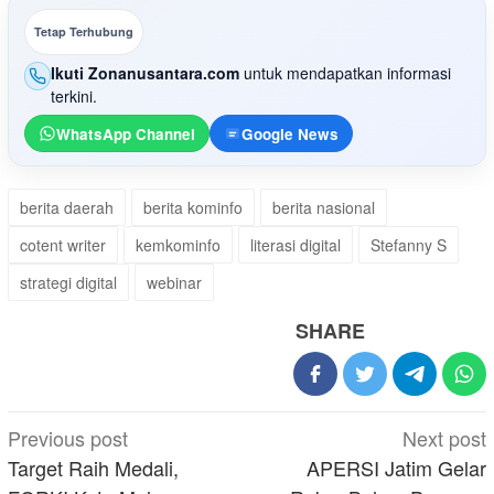
Tetap Terhubung
Ikuti Zonanusantara.com
untuk mendapatkan informasi
terkini.
WhatsApp Channel
Google News
berita daerah
berita kominfo
berita nasional
cotent writer
kemkominfo
literasi digital
Stefanny S
strategi digital
webinar
SHARE
Post
Previous post
Next post
navigation
Target Raih Medali,
APERSI Jatim Gelar