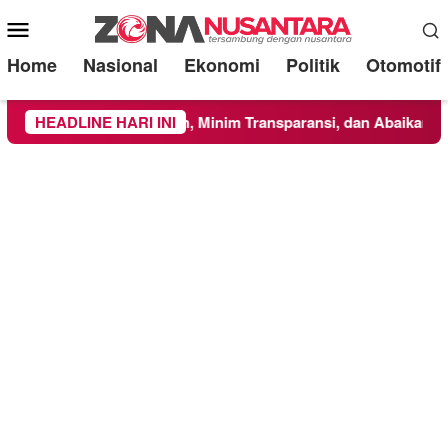
Mobile
Menu
Home
Nasional
Ekonomi
Politik
Otomotif
n Asal-Asalan, Minim Transparansi, dan Abaikan K3
HEADLINE HARI INI
Menc