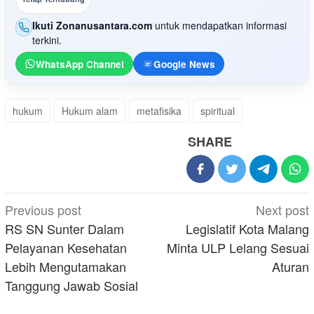
Ikuti Zonanusantara.com
untuk mendapatkan informasi
terkini.
WhatsApp Channel
Google News
hukum
Hukum alam
metafisika
spiritual
SHARE
Post
Previous post
Next post
navigation
RS SN Sunter Dalam
Legislatif Kota Malang
Pelayanan Kesehatan
Minta ULP Lelang Sesuai
Lebih Mengutamakan
Aturan
Tanggung Jawab Sosial