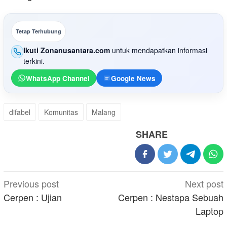
Tetap Terhubung
Ikuti Zonanusantara.com
untuk mendapatkan informasi
terkini.
WhatsApp Channel
Google News
difabel
Komunitas
Malang
SHARE
Post
Previous post
Next post
navigation
Cerpen : Ujian
Cerpen : Nestapa Sebuah
Laptop