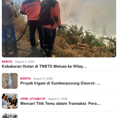
August 5, 2026
BERITA
Kebakaran Hutan di TNBTS Meluas ke Wilay…
August 5, 2026
BERITA
Proyek Irigasi di Sumberpucung Disorot: …
,
August 5, 2026
OPINI
OTOMOTIF
Mencari Titik Temu dalam Transaksi: Pera…