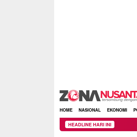
Skip
to
content
HOME
NASIONAL
EKONOMI
P
HEADLINE HARI INI
Proyek Irigasi d