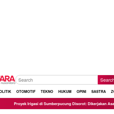
Searc
OLITIK
OTOMOTIF
TEKNO
HUKUM
OPINI
SASTRA
Z
i Sumberpucung Disorot: Dikerjakan Asal-Asalan, Minim Transpar