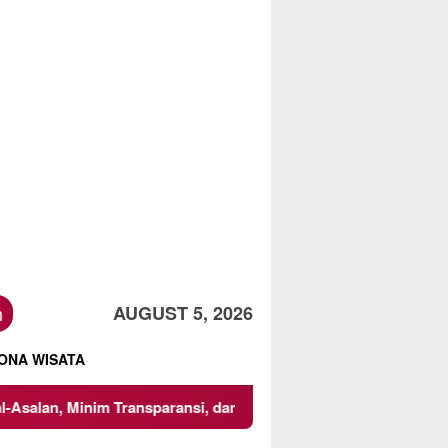
h
AUGUST 5, 2026
ONA WISATA
ansi, dan Abaikan K3
Mencari Titik Temu dalam Transak