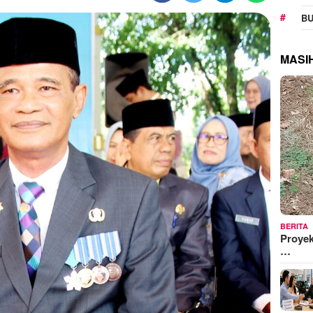
BU
MASI
BERITA
Proyek
…