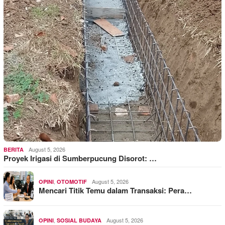
August 5, 2026
BERITA
Proyek Irigasi di Sumberpucung Disorot: …
,
August 5, 2026
OPINI
OTOMOTIF
Mencari Titik Temu dalam Transaksi: Pera…
,
August 5, 2026
OPINI
SOSIAL BUDAYA