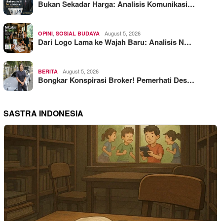
Bukan Sekadar Harga: Analisis Komunikasi…
,
August 5, 2026
OPINI
SOSIAL BUDAYA
Dari Logo Lama ke Wajah Baru: Analisis N…
August 5, 2026
BERITA
Bongkar Konspirasi Broker! Pemerhati Des…
SASTRA INDONESIA