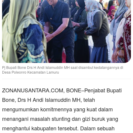
Pj Bupati Bone Drs H Andi Islamuddin MH saat disambut kedatangannya di
Desa Poleonro Kecamatan Lamuru
ZONANUSANTARA.COM, BONE–Penjabat Bupati
Bone, Drs H Andi Islamuddin MH, telah
mengumumkan komitmennya yang kuat dalam
menangani masalah stunting dan gizi buruk yang
menghantui kabupaten tersebut. Dalam sebuah