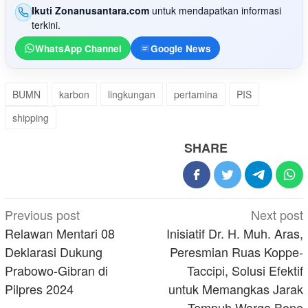
Ikuti Zonanusantara.com
untuk mendapatkan informasi
terkini.
WhatsApp Channel
Google News
BUMN
karbon
lingkungan
pertamina
PIS
shipping
SHARE
Post
Previous post
Next post
navigation
Relawan Mentari 08
Inisiatif Dr. H. Muh. Aras,
Deklarasi Dukung
Peresmian Ruas Koppe-
Prabowo-Gibran di
Taccipi, Solusi Efektif
Pilpres 2024
untuk Memangkas Jarak
Tempuh Warga Bone