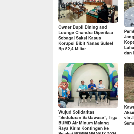
Owner Dupli Dining and
Pemk
Lounge Chandra Diperiksa
Jang
Sebagai Saksi Kasus
Kope
Korupsi Bibit Nanas Sulsel
Laha
Rp 52,4 Miliar
dan 
Kawa
Wujud Solidaritas
Akse
“Seduluran Saklawase”, Tiga
via 
BUMD Air Minum Malang
Seme
Raya Kirim Kontingen ke
Seleksi PORPAMNAS IX 2026