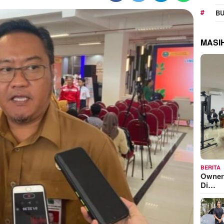
BU
MASI
BERITA
Owner
Di…