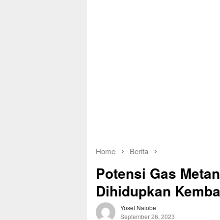
Home
Berita
Potensi Gas Metan
Dihidupkan Kembal
Yosef Naiobe
September 26, 2023