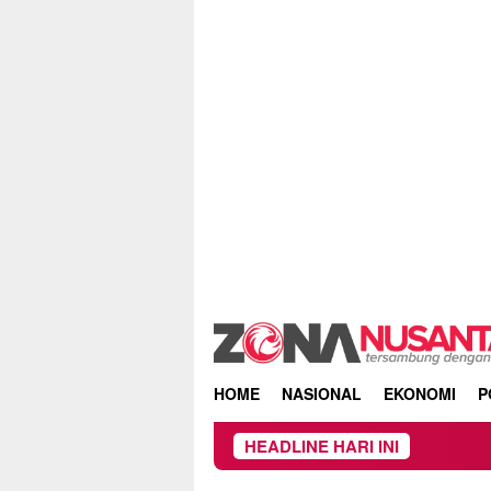
Skip
to
content
HOME
NASIONAL
EKONOMI
P
HEADLINE HARI INI
Owner Dupli Di