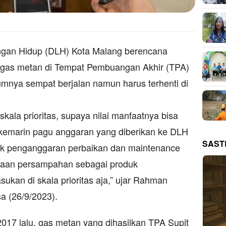
an Hidup (DLH) Kota Malang berencana
 gas metan di Tempat Pembuangan Akhir (TPA)
umnya sempat berjalan namun harus terhenti di
la prioritas, supaya nilai manfaatnya bisa
emarin pagu anggaran yang diberikan ke DLH
SAST
uk penganggaran perbaikan dan maintenance
laan persampahan sebagai produk
ukan di skala prioritas aja,” ujar Rahman
sa (26/9/2023).
017 lalu, gas metan yang dihasilkan TPA Supit