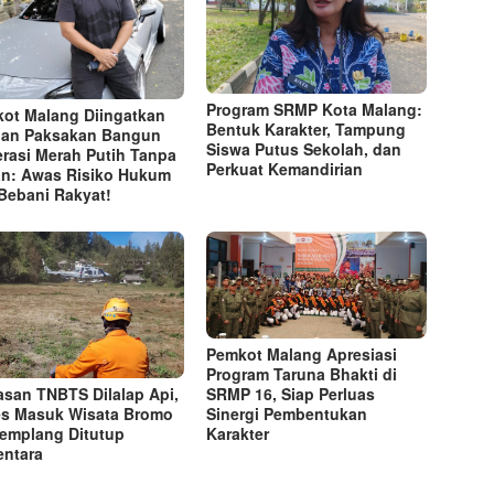
Program SRMP Kota Malang:
ot Malang Diingatkan
Bentuk Karakter, Tampung
an Paksakan Bangun
Siswa Putus Sekolah, dan
rasi Merah Putih Tanpa
Perkuat Kemandirian
n: Awas Risiko Hukum
Bebani Rakyat!
Pemkot Malang Apresiasi
Program Taruna Bhakti di
SRMP 16, Siap Perluas
san TNBTS Dilalap Api,
Sinergi Pembentukan
s Masuk Wisata Bromo
Karakter
Jemplang Ditutup
ntara