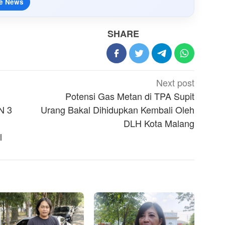
e News
SHARE
Next post
Potensi Gas Metan di TPA Supit
N 3
Urang Bakal Dihidupkan Kembali Oleh
DLH Kota Malang
l