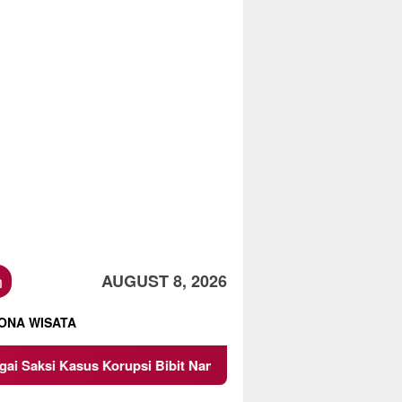
h
AUGUST 8, 2026
ONA WISATA
 Bibit Nanas Sulsel Rp 52,4 Miliar
Pemkot Malang Diin