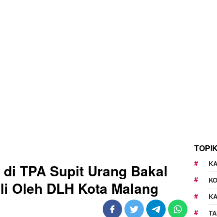
TOPI
KA
 di TPA Supit Urang Bakal
K
i Oleh DLH Kota Malang
K
TA