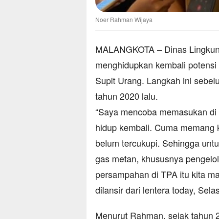
Noer Rahman Wijaya
MALANGKOTA – Dinas Lingkung
menghidupkan kembali potensi
Supit Urang. Langkah ini sebel
tahun 2020 lalu.
“Saya mencoba memasukan di ska
hidup kembali. Cuma memang k
belum tercukupi. Sehingga unt
gas metan, khususnya pengelo
persampahan di TPA itu kita mas
dilansir dari lentera today, Sela
Menurut Rahman, sejak tahun 2