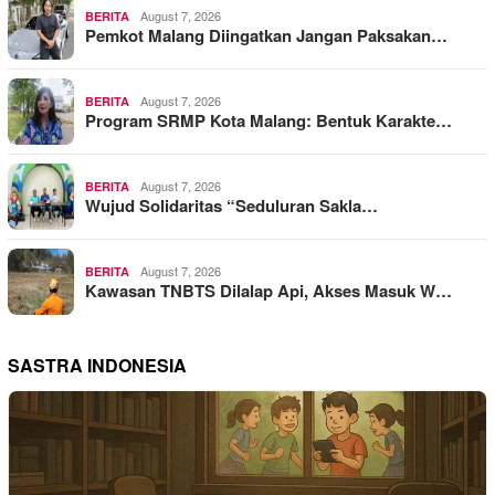
August 7, 2026
BERITA
Pemkot Malang Diingatkan Jangan Paksakan…
August 7, 2026
BERITA
Program SRMP Kota Malang: Bentuk Karakte…
August 7, 2026
BERITA
Wujud Solidaritas “Seduluran Sakla…
August 7, 2026
BERITA
Kawasan TNBTS Dilalap Api, Akses Masuk W…
SASTRA INDONESIA