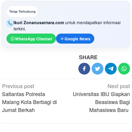
Tetap Terhubung
Ikuti Zonanusantara.com
untuk mendapatkan informasi
terkini.
WhatsApp Channel
Google News
SHARE
Post
Previous post
Next post
navigation
Satlantas Polresta
Universitas IBU Siapkan
Malang Kota Berbagi di
Beasiswa Bagi
Jumat Berkah
Mahasiswa Baru