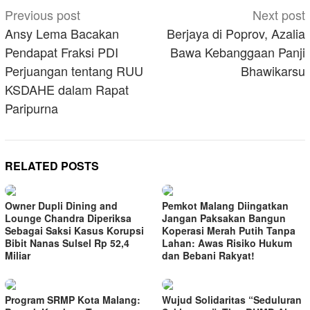
Post
Previous post
Next post
navigation
Ansy Lema Bacakan
Berjaya di Poprov, Azalia
Pendapat Fraksi PDI
Bawa Kebanggaan Panji
Perjuangan tentang RUU
Bhawikarsu
KSDAHE dalam Rapat
Paripurna
RELATED POSTS
Owner Dupli Dining and
Pemkot Malang Diingatkan
Lounge Chandra Diperiksa
Jangan Paksakan Bangun
Sebagai Saksi Kasus Korupsi
Koperasi Merah Putih Tanpa
Bibit Nanas Sulsel Rp 52,4
Lahan: Awas Risiko Hukum
Miliar
dan Bebani Rakyat!
Program SRMP Kota Malang:
Wujud Solidaritas “Seduluran