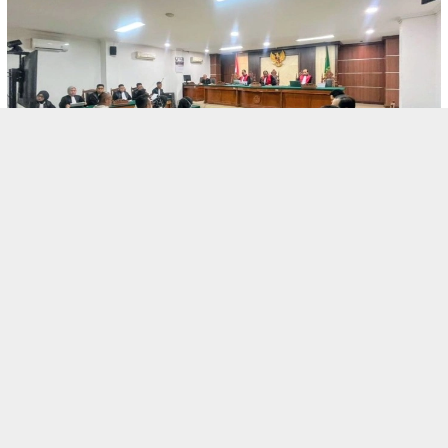
August 7, 2026
BERITA
Owner Dupli Dining and Lounge Chandra Di…
August 7, 2026
BERITA
Pemkot Malang Diingatkan Jangan Paksakan…
August 7, 2026
BERITA
Program SRMP Kota Malang: Bentuk Karakte…