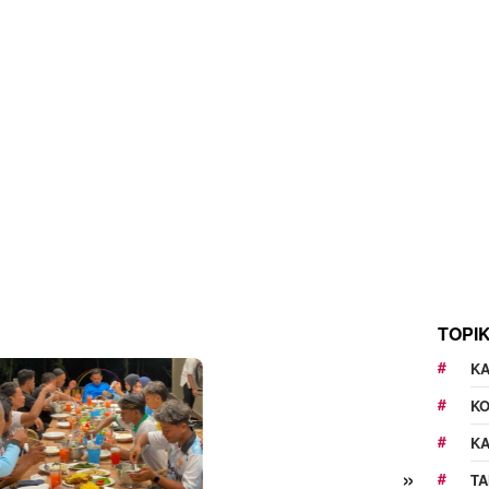
TOPI
KA
K
K
»
TA