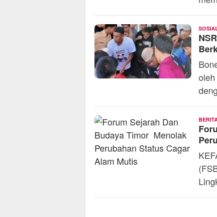
memi
SOSIA
NSR 
Berk
Bone
oleh
den
BERIT
For
Peru
KEF
(FSB
Ling