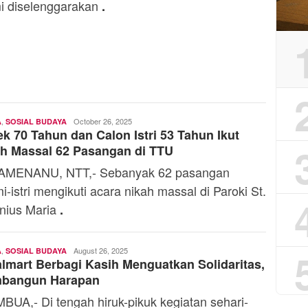
i diselenggarakan
.
,
Ali
October 26, 2025
A
SOSIAL BUDAYA
k 70 Tahun dan Calon Istri 53 Tahun Ikut
Kaba
h Massal 62 Pasangan di TTU
AMENANU, NTT,- Sebanyak 62 pasangan
i-istri mengikuti acara nikah massal di Paroki St.
nius Maria
.
,
Ali
August 26, 2025
A
SOSIAL BUDAYA
lmart Berbagi Kasih Menguatkan Solidaritas,
Kaba
bangun Harapan
BUA,- Di tengah hiruk-pikuk kegiatan sehari-