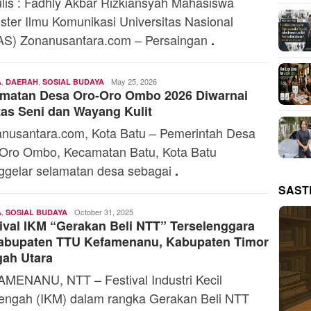
lis : Fadhly Akbar Rizkiansyah Mahasiswa
ster Ilmu Komunikasi Universitas Nasional
S) Zonanusantara.com – Persaingan
.
,
,
Kharisma
May 25, 2026
A
DAERAH
SOSIAL BUDAYA
amatan Desa Oro-Oro Ombo 2026 Diwarnai
as Seni dan Wayang Kulit
nusantara.com, Kota Batu – Pemerintah Desa
Oro Ombo, Kecamatan Batu, Kota Batu
gelar selamatan desa sebagai
.
SAST
,
Ali
October 31, 2025
A
SOSIAL BUDAYA
ival IKM “Gerakan Beli NTT” Terselenggara
Kaba
Kabupaten TTU Kefamenanu, Kabupaten Timor
gah Utara
MENANU, NTT – Festival Industri Kecil
ngah (IKM) dalam rangka Gerakan Beli NTT