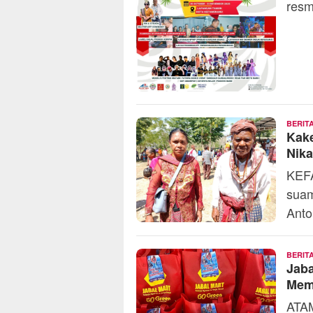
resm
BERIT
Kake
Nika
KEF
suam
Anto
BERIT
Jaba
Mem
ATAM