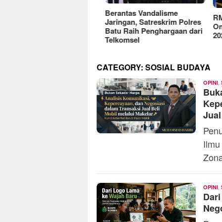
reFood Expo Indonesia
Berantas Vandalisme
RM O
6 Resmi Dibuka, Jadi
Jaringan, Satreskrim Polres
Omse
batan Bisnis F&B Lokal
Batu Raih Penghargaan dari
2025
Pasar Internasional
Telkomsel
CATEGORY:
SOSIAL BUDAYA
,
OPINI
Buka
Kepe
Jual
Penu
Ilmu
Zona
,
OPINI
Dari
Neg