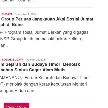
kat hati. Seiring
.
Yosef
November 1, 2024
L BUDAYA
Group Perluas Jangkauan Aksi Sosial Jumat
Naiobe
ah di Bone
– Program sosial Jumat Berkah yang digagas
 NSR Group telah memasuki pekan kelima,
gan
.
,
Ali
October 22, 2024
A
SOSIAL BUDAYA
um Sejarah dan Budaya Timor Menolak
Kaba
bahan Status Cagar Alam Mutis
AMENANU,- Forum Sejarah dan Budaya Timor
T) menolak dengan keras keputusan Menteri
kungan Hidup dan
.