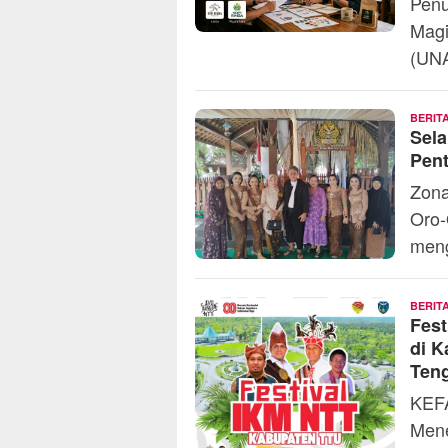
Penu
Magi
(UNA
BERIT
Sel
Pent
Zona
Oro-
meng
BERIT
Fest
di 
Ten
KEFA
Mene