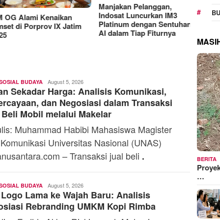
RAT K
BU
Sejaht
Manjakan Pelanggan,
G Alami Kenaikan
Kemen
Indosat Luncurkan IM3
t di Porprov IX Jatim
Model
Platinum dengan Sentuhan
MASI
AI dalam Tiap Fiturnya
Andi
August 5, 2026
SOSIAL BUDAYA
n Sekadar Harga: Analisis Komunikasi,
Mardana
rcayaan, dan Negosiasi dalam Transaksi
 Beli Mobil melalui Makelar
lis: Muhammad Habibi Mahasiswa Magister
 Komunikasi Universitas Nasional (UNAS)
nusantara.com – Transaksi jual beli
.
BERITA
Proyek
…
Andi
August 5, 2026
SOSIAL BUDAYA
 Logo Lama ke Wajah Baru: Analisis
Mardana
osiasi Rebranding UMKM Kopi Rimba