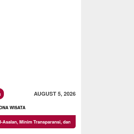
h
AUGUST 5, 2026
ONA WISATA
Transparansi, dan Abaikan K3
Mencari Titik Temu dalam