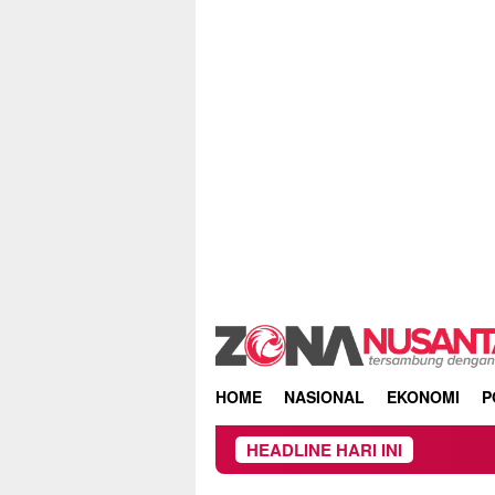
Skip
to
content
HOME
NASIONAL
EKONOMI
P
HEADLINE HARI INI
Proyek Ir