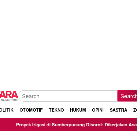
Searc
OLITIK
OTOMOTIF
TEKNO
HUKUM
OPINI
SASTRA
Z
igasi di Sumberpucung Disorot: Dikerjakan Asal-Asalan, Minim 