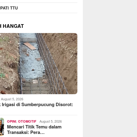
operasi Jasa Widyani
MoreFood Expo Indonesia
Beranta
PATI TTU
era Institut Perbanas,
2026 Resmi Dibuka, Jadi
Jaringa
kop Dorong Jadi Role
Jembatan Bisnis F&B Lokal
Batu Ra
 Koperasi Kampus
ke Pasar Internasional
Telkoms
H HANGAT
August 5, 2026
 Irigasi di Sumberpucung Disorot:
,
August 5, 2026
OPINI
OTOMOTIF
Mencari Titik Temu dalam
Transaksi: Pera…