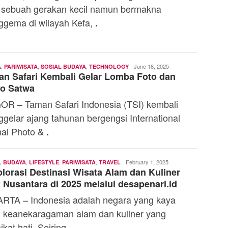
, sebuah gerakan kecil namun bermakna
gema di wilayah Kefa,
.
,
,
,
Andi
June 18, 2025
A
PARIWISATA
SOSIAL BUDAYA
TECHNOLOGY
n Safari Kembali Gelar Lomba Foto dan
Mardana
eo Satwa
R – Taman Safari Indonesia (TSI) kembali
gelar ajang tahunan bergengsi International
al Photo &
.
,
,
,
Andi
February 1, 2025
L BUDAYA
LIFESTYLE
PARIWISATA
TRAVEL
lorasi Destinasi Wisata Alam dan Kuliner
Mardana
 Nusantara di 2025 melalui desapenari.id
RTA – Indonesia adalah negara yang kaya
 keanekaragaman alam dan kuliner yang