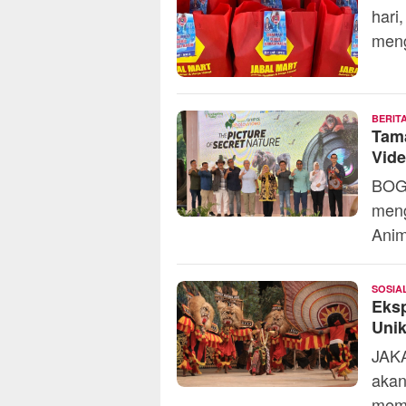
hari
meng
BERIT
Tama
Vid
BOGO
meng
Anim
SOSIA
Eksp
Unik
JAKA
akan