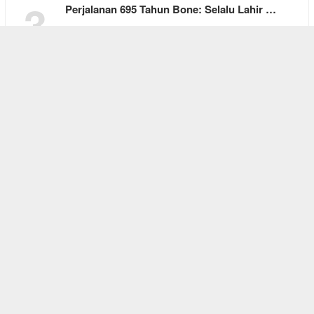
3
Perjalanan 695 Tahun Bone: Selalu Lahir …
4
Cinta di Antara Kesunyian
5
Falen Kebo, Pelita Harapan Bagi yang Keh…
REDAKSI
ABOUT US
CONTACT
SITEMAP