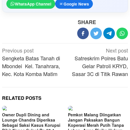
WhatsApp Channel
Google News
SHARE
Post
Previous post
Next post
navigation
Sengketa Batas Tanah di
Satreskrim Polres Batu
Mbondei Kel. Tanahrara,
Gelar Patroli KRYD,
Kec. Kota Komba Matim
Sasar 3C di Titik Rawan
RELATED POSTS
Owner Dupli Dining and
Pemkot Malang Diingatkan
Lounge Chandra Diperiksa
Jangan Paksakan Bangun
Sebagai Saksi Kasus Korupsi
Koperasi Merah Putih Tanpa