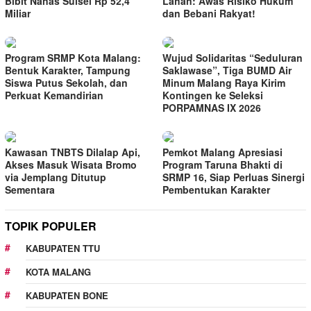
Bibit Nanas Sulsel Rp 52,4
Lahan: Awas Risiko Hukum
Miliar
dan Bebani Rakyat!
Program SRMP Kota Malang:
Wujud Solidaritas “Seduluran
Bentuk Karakter, Tampung
Saklawase”, Tiga BUMD Air
Siswa Putus Sekolah, dan
Minum Malang Raya Kirim
Perkuat Kemandirian
Kontingen ke Seleksi
PORPAMNAS IX 2026
Kawasan TNBTS Dilalap Api,
Pemkot Malang Apresiasi
Akses Masuk Wisata Bromo
Program Taruna Bhakti di
via Jemplang Ditutup
SRMP 16, Siap Perluas Sinergi
Sementara
Pembentukan Karakter
TOPIK POPULER
KABUPATEN TTU
KOTA MALANG
KABUPATEN BONE