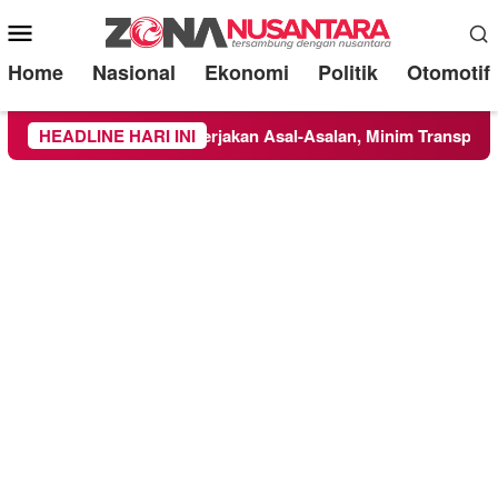
Mobile
Menu
Home
Nasional
Ekonomi
Politik
Otomotif
pucung Disorot: Dikerjakan Asal-Asalan, Minim Transparansi, d
HEADLINE HARI INI