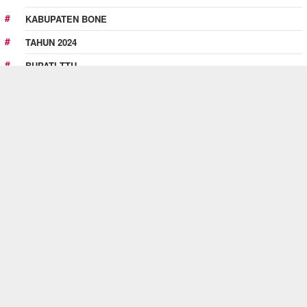
KABUPATEN BONE
TAHUN 2024
BUPATI TTU
MASIH HANGAT
August 5, 2026
BERITA
Proyek Irigasi di Sumberpucung Disorot: …
,
August 5, 2026
OPINI
OTOMOTIF
Mencari Titik Temu dalam Transaksi: Pera…
,
August 5, 2026
OPINI
SOSIAL BUDAYA
Bukan Sekadar Harga: Analisis Komunikasi…