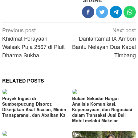
SHARE
Post
Previous post
Next post
navigation
Khidmat Perayaan
Danlantamal IX Ambon
Waisak Puja 2567 di Pluit
Bantu Nelayan Dua Kapal
Dharma Sukha
Timbang
RELATED POSTS
Proyek Irigasi di
Bukan Sekadar Harga:
Sumberpucung Disorot:
Analisis Komunikasi,
Dikerjakan Asal-Asalan, Minim
Kepercayaan, dan Negosiasi
Transparansi, dan Abaikan K3
dalam Transaksi Jual Beli
Mobil melalui Makelar