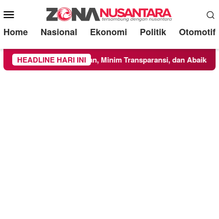
Mobile
Menu
Home
Nasional
Ekonomi
Politik
Otomotif
akan Asal-Asalan, Minim Transparansi, dan Abaikan K3
HEADLINE HARI INI
M