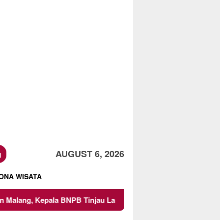
h
AUGUST 6, 2026
ONA WISATA
BNPB Tinjau Langsung Lokasi
Proyek Irigasi di Sumber