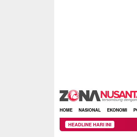
Skip
to
content
HOME
NASIONAL
EKONOMI
P
HEADLINE HARI INI
Kebakaran 