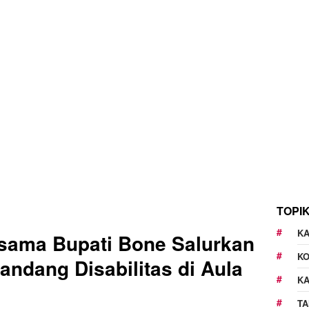
TOPI
KA
ama Bupati Bone Salurkan
K
andang Disabilitas di Aula
K
TA