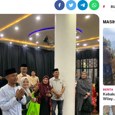
BU
MASI
BERITA
Kebak
Wilay