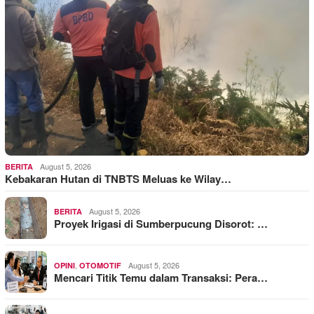
August 5, 2026
BERITA
Kebakaran Hutan di TNBTS Meluas ke Wilay…
August 5, 2026
BERITA
Proyek Irigasi di Sumberpucung Disorot: …
,
August 5, 2026
OPINI
OTOMOTIF
Mencari Titik Temu dalam Transaksi: Pera…