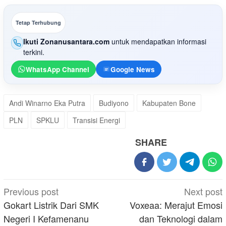
Tetap Terhubung
Ikuti Zonanusantara.com
untuk mendapatkan informasi
terkini.
WhatsApp Channel
Google News
Andi Winarno Eka Putra
Budiyono
Kabupaten Bone
PLN
SPKLU
Transisi Energi
SHARE
Post
Previous post
Next post
navigation
Gokart Listrik Dari SMK
Voxeaa: Merajut Emosi
Negeri I Kefamenanu
dan Teknologi dalam