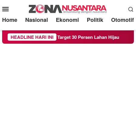
Mobile
Menu
Home
Nasional
Ekonomi
Politik
Otomotif
erda RTH demi Target 30 Persen Lahan Hijau
HEADLINE HARI INI
Beredar 