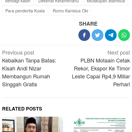
berbagi kasih
Dekenat Kefamenanu
keuskupan atambua
Para penderita Kusta
Romo Kanisius Oki
SHARE
Post
Previous post
Next post
navigation
Kebaikan Tanpa Batas:
PLBN Motaain Cetak
Kisah Andi Nizar
Rekor, Ekspor Ke Timor
Membangun Rumah
Leste Capai Rp4,9 Miliar
Singgah Gratis
Perhari
RELATED POSTS