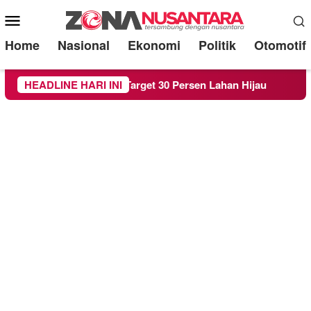
Mobile
Menu
Home
Nasional
Ekonomi
Politik
Otomotif
da RTH demi Target 30 Persen Lahan Hijau
HEADLINE HARI INI
Beredar Su