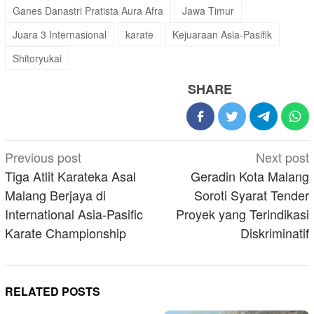
Ganes Danastri Pratista Aura Afra
Jawa Timur
Juara 3 Internasional
karate
Kejuaraan Asia-Pasifik
Shitoryukai
SHARE
Post
Previous post
Next post
navigation
Tiga Atlit Karateka Asal
Geradin Kota Malang
Malang Berjaya di
Soroti Syarat Tender
International Asia-Pasific
Proyek yang Terindikasi
Karate Championship
Diskriminatif
RELATED POSTS