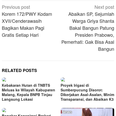
Post
Previous post
Next post
navigation
Korem 172/PWY Kodam
Abaikan SP, Sejumlah
XVII/Cenderawasih
Warga Griya Shanta
Bagikan Makan Pagi
Bakal Bangun Patung
Gratis Setiap Hari
Presiden Prabowo,
Pemerhati: Gak Bisa Asal
Bangun
RELATED POSTS
Kebakaran Hutan di TNBTS
Proyek Irigasi di
Meluas ke Wilayah Kabupaten
Sumberpucung Disorot:
Malang, Kepala BNPB Tinjau
Dikerjakan Asal-Asalan, Minim
Langsung Lokasi
Transparansi, dan Abaikan K3
Bongkar Konspirasi Broker!