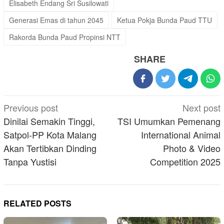
Elisabeth Endang Sri Susilowati
Generasi Emas di tahun 2045
Ketua Pokja Bunda Paud TTU
Rakorda Bunda Paud Propinsi NTT
SHARE
Post
Previous post
Next post
navigation
Dinilai Semakin Tinggi,
TSI Umumkan Pemenang
Satpol-PP Kota Malang
International Animal
Akan Tertibkan Dinding
Photo & Video
Tanpa Yustisi
Competition 2025
RELATED POSTS