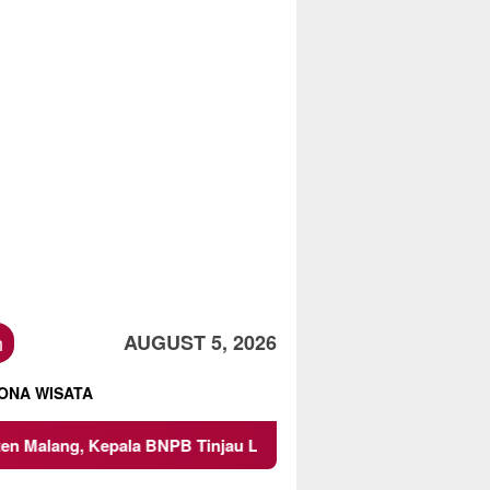
h
AUGUST 5, 2026
ONA WISATA
a BNPB Tinjau Langsung Lokasi
Proyek Irigasi di Sumbe