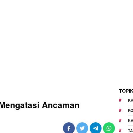
TOPI
KA
Mengatasi Ancaman
K
K
TA