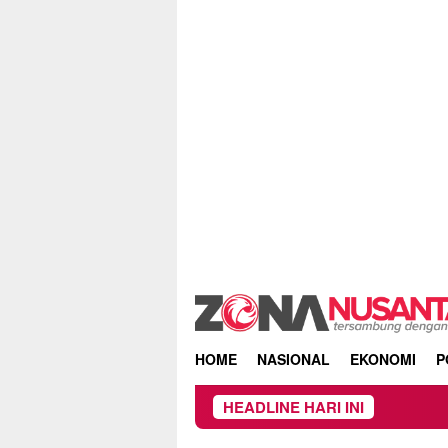
Skip
to
content
HOME
NASIONAL
EKONOMI
P
HEADLINE HARI INI
Kebakara