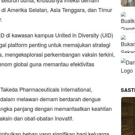
 seluruh dunia, khususnya infeksi demam
 di Amerika Selatan, Asia Tenggara, dan Timur
.
D di kawasan kampus United in Diversity (UID)
bagai platform penting untuk memajukan strategi
s, mengeksplorasi perkembangan vaksin terkini,
enom global guna memantau efektivitas
y, Takeda Pharmaceuticals International,
SAST
 dalam melawan demam berdarah dengue
 jangka panjang dengan memanfaatkan keahlian
sin dan obat-obatan inovatif.
bulkan beban yang signifikan bagi keluarga,