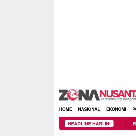
Skip
to
content
HOME
NASIONAL
EKONOMI
P
HEADLINE HARI INI
Beredar Surat Laran