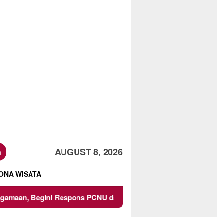
h
AUGUST 8, 2026
ONA WISATA
espons PCNU dan Kampus
Owner Dupli Dining and Lounge