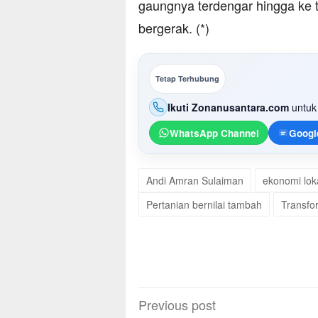
gaungnya terdengar hingga ke 
bergerak. (*)
Tetap Terhubung
Ikuti Zonanusantara.com
untuk 
WhatsApp Channel
Googl
Andi Amran Sulaiman
ekonomi lok
Pertanian bernilai tambah
Transfo
Post
Previous post