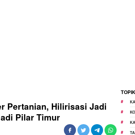
TOPI
KA
Pertanian, Hilirisasi Jadi
K
adi Pilar Timur
K
TA