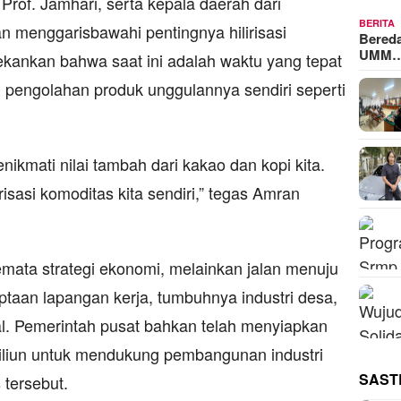
of. Jamhari, serta kepala daerah dari
BERITA
an menggarisbawahi pentingnya hilirisasi
Bered
UMM
kankan bahwa saat ini adalah waktu yang tepat
 pengolahan produk unggulannya sendiri seperti
nikmati nilai tambah dari kakao dan kopi kita.
risasi komoditas kita sendiri,” tegas Amran
semata strategi ekonomi, melainkan jalan menuju
ptaan lapangan kerja, tumbuhnya industri desa,
l. Pemerintah pusat bahkan telah menyiapkan
iliun untuk mendukung pembangunan industri
SAST
 tersebut.