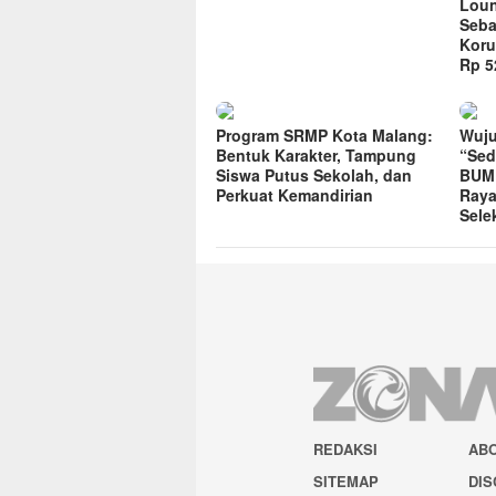
Loun
Seba
Koru
Rp 52
Program SRMP Kota Malang:
Wuju
Bentuk Karakter, Tampung
“Sed
Siswa Putus Sekolah, dan
BUMD
Perkuat Kemandirian
Raya
Sele
REDAKSI
AB
SITEMAP
DIS