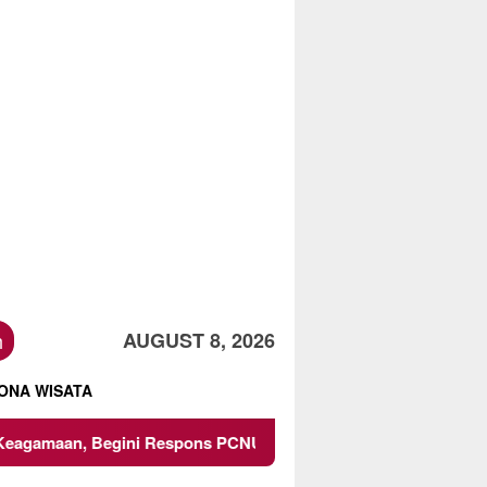
h
AUGUST 8, 2026
ONA WISATA
ini Respons PCNU dan Kampus
Owner Dupli Dining and 