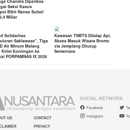
ge Chandra Diperiksa
gai Saksi Kasus
psi Bibit Nanas Sulsel
,4 Miliar
d Solidaritas
Kawasan TNBTS Dilalap Api,
uluran Saklawase”, Tiga
Akses Masuk Wisata Bromo
 Air Minum Malang
via Jemplang Ditutup
 Kirim Kontingen ke
Sementara
ksi PORPAMNAS IX 2026
SOCIAL NETWORK
Facebook
Tw
Instagram
Yo
OUT US
CONTACT
CLAIMER
PRIVACY