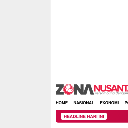
Skip
to
content
HOME
NASIONAL
EKONOMI
P
HEADLINE HARI INI
Beredar Surat