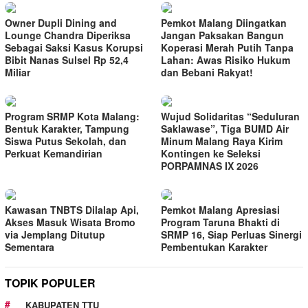
Owner Dupli Dining and
Pemkot Malang Diingatkan
Lounge Chandra Diperiksa
Jangan Paksakan Bangun
Sebagai Saksi Kasus Korupsi
Koperasi Merah Putih Tanpa
Bibit Nanas Sulsel Rp 52,4
Lahan: Awas Risiko Hukum
Miliar
dan Bebani Rakyat!
Program SRMP Kota Malang:
Wujud Solidaritas “Seduluran
Bentuk Karakter, Tampung
Saklawase”, Tiga BUMD Air
Siswa Putus Sekolah, dan
Minum Malang Raya Kirim
Perkuat Kemandirian
Kontingen ke Seleksi
PORPAMNAS IX 2026
Kawasan TNBTS Dilalap Api,
Pemkot Malang Apresiasi
Akses Masuk Wisata Bromo
Program Taruna Bhakti di
via Jemplang Ditutup
SRMP 16, Siap Perluas Sinergi
Sementara
Pembentukan Karakter
TOPIK POPULER
KABUPATEN TTU