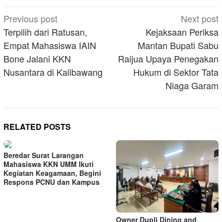
Post
Previous post
Next post
navigation
Terpilih dari Ratusan,
Kejaksaan Periksa
Empat Mahasiswa IAIN
Mantan Bupati Sabu
Bone Jalani KKN
Raijua Upaya Penegakan
Nusantara di Kalibawang
Hukum di Sektor Tata
Niaga Garam
RELATED POSTS
Beredar Surat Larangan
Mahasiswa KKN UMM Ikuti
Kegiatan Keagamaan, Begini
Respons PCNU dan Kampus
Owner Dupli Dining and