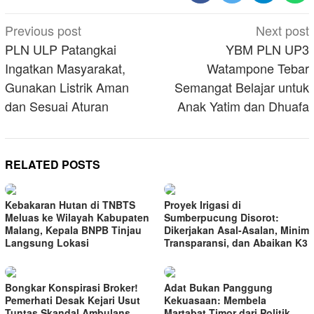
Post
Previous post
Next post
navigation
PLN ULP Patangkai
YBM PLN UP3
Ingatkan Masyarakat,
Watampone Tebar
Gunakan Listrik Aman
Semangat Belajar untuk
dan Sesuai Aturan
Anak Yatim dan Dhuafa
RELATED POSTS
Kebakaran Hutan di TNBTS
Proyek Irigasi di
Meluas ke Wilayah Kabupaten
Sumberpucung Disorot:
Malang, Kepala BNPB Tinjau
Dikerjakan Asal-Asalan, Minim
Langsung Lokasi
Transparansi, dan Abaikan K3
Bongkar Konspirasi Broker!
Adat Bukan Panggung
Pemerhati Desak Kejari Usut
Kekuasaan: Membela
Tuntas Skandal Ambulans
Martabat Timor dari Politik