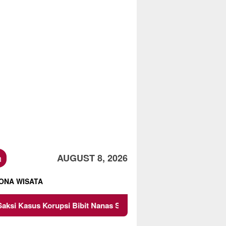
h
AUGUST 8, 2026
ONA WISATA
 Nanas Sulsel Rp 52,4 Miliar
Pemkot Malang Diingatka