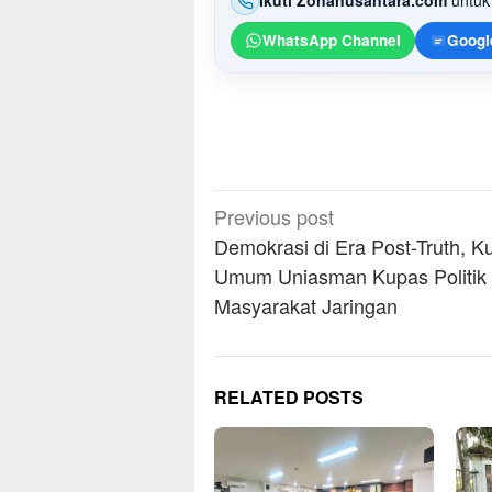
Ikuti Zonanusantara.com
untuk 
WhatsApp Channel
Googl
Post
Previous post
navigation
Demokrasi di Era Post-Truth, Ku
Umum Uniasman Kupas Politik
Masyarakat Jaringan
RELATED POSTS