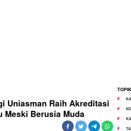
TOPI
KA
gi Uniasman Raih Akreditasi
K
u Meski Berusia Muda
K
TA