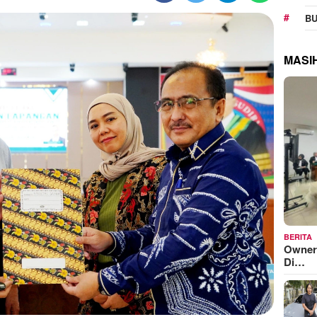
BU
MASI
BERITA
Owner
Di…