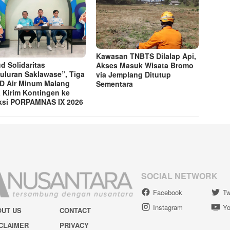
Kawasan TNBTS Dilalap Api,
d Solidaritas
Akses Masuk Wisata Bromo
uluran Saklawase”, Tiga
via Jemplang Ditutup
 Air Minum Malang
Sementara
 Kirim Kontingen ke
ksi PORPAMNAS IX 2026
SOCIAL NETWORK
Facebook
Tw
Instagram
Yo
OUT US
CONTACT
CLAIMER
PRIVACY