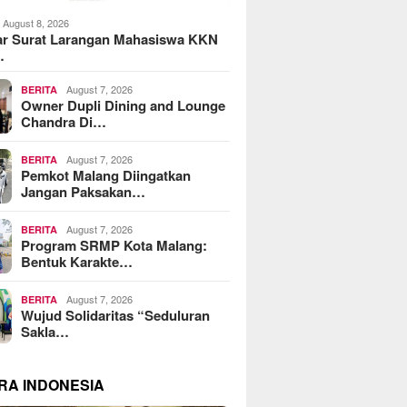
August 8, 2026
ar Surat Larangan Mahasiswa KKN
…
August 7, 2026
BERITA
Owner Dupli Dining and Lounge
Chandra Di…
August 7, 2026
BERITA
Pemkot Malang Diingatkan
Jangan Paksakan…
August 7, 2026
BERITA
Program SRMP Kota Malang:
Bentuk Karakte…
August 7, 2026
BERITA
Wujud Solidaritas “Seduluran
Sakla…
RA INDONESIA