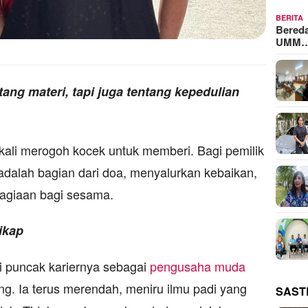
BERITA
Bered
UMM
ng materi, tapi juga tentang kepedulian
sekali merogoh kocek untuk memberi. Bagi pemilik
alah bagian dari doa, menyalurkan kebaikan,
agiaan bagi sesama.
ikap
i puncak kariernya sebagai
pengusaha muda
g. Ia terus merendah, meniru ilmu padi yang
SAST