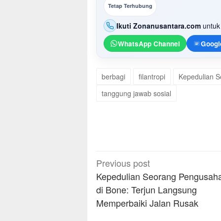
Tetap Terhubung
Ikuti Zonanusantara.com
untuk 
WhatsApp Channel
Googl
berbagi
filantropi
Kepedulian S
tanggung jawab sosial
Post
Previous post
navigation
Kepedulian Seorang Pengusah
di Bone: Terjun Langsung
Memperbaiki Jalan Rusak