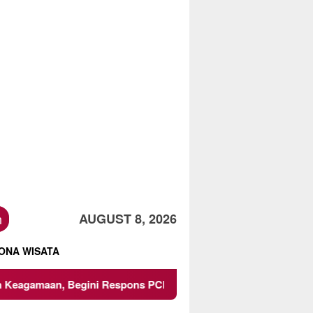
h
AUGUST 8, 2026
ONA WISATA
egini Respons PCNU dan Kampus
Owner Dupli Dining an