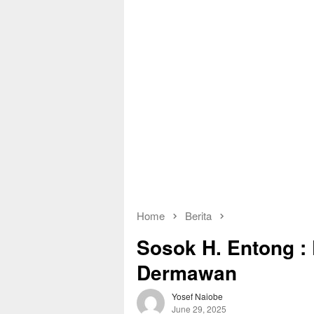
Home
Berita
Sosok H. Entong 
Dermawan
Yosef Naiobe
June 29, 2025