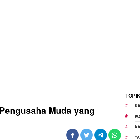
TOPI
KA
: Pengusaha Muda yang
K
K
TA