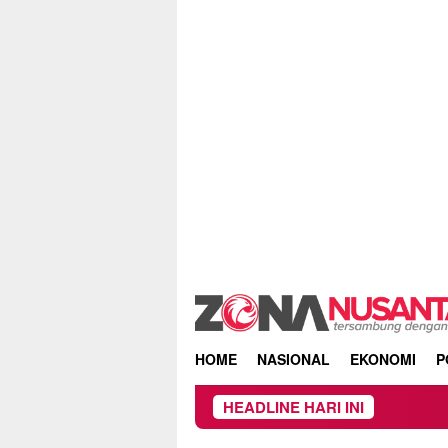
Skip
to
content
HOME
NASIONAL
EKONOMI
P
HEADLINE HARI INI
Beredar Sur