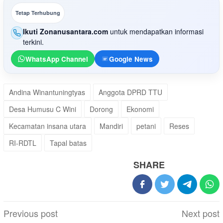
Tetap Terhubung
Ikuti Zonanusantara.com
untuk mendapatkan informasi
terkini.
WhatsApp Channel
Google News
Andina Winantuningtyas
Anggota DPRD TTU
Desa Humusu C Wini
Dorong
Ekonomi
Kecamatan insana utara
Mandiri
petani
Reses
RI-RDTL
Tapal batas
SHARE
Post
Previous post
Next post