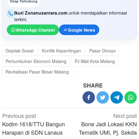
Tetap Terhubung
Ikuti Zonanusantara.com
untuk mendapatkan informasi
terkini.
WhatsApp Channel
Google News
Gejolak Sosial
Konflik Kepentingan
Pasar Dinoyo
Pertumbuhan Ekonomi Malang
PJ Wali Kota Malang
Revitalisasi Pasar Besar Malang
SHARE
Post
Previous post
Next post
navigation
Kodim 1618/TTU Bangun
Bone Jadi Lokasi KKN
Harapan di SDN Lanaus
Tematik UMI, Pj. Sekda