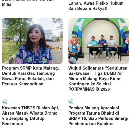
Lahan: Awas Risiko Hukum
Miliar
dan Bebani Rakyat!
Program SRMP Kota Malang:
Wujud Solidaritas “Seduluran
Bentuk Karakter, Tampung
Saklawase”, Tiga BUMD Air
Siswa Putus Sekolah, dan
Minum Malang Raya Kirim
Perkuat Kemandirian
Kontingen ke Seleksi
PORPAMNAS IX 2026
Kawasan TNBTS Dilalap Api,
Pemkot Malang Apresiasi
Akses Masuk Wisata Bromo
Program Taruna Bhakti di
via Jemplang Ditutup
SRMP 16, Siap Perluas Sinergi
Sementara
Pembentukan Karakter