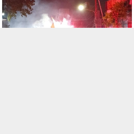
August 10, 2026
BERITA
HUT Arema FC ke-39: Ratusan Personel Gab…
August 10, 2026
BERITA
Proyek Renovasi Stadion Kanjuruhan Rp335…
August 10, 2026
BERITA