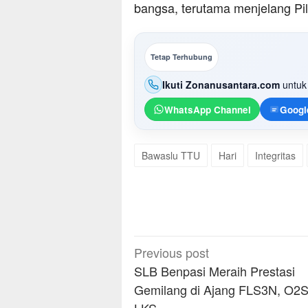
bangsa, terutama menjelang Pi
Tetap Terhubung
Ikuti Zonanusantara.com
untuk 
WhatsApp Channel
Googl
Bawaslu TTU
Hari
Integritas
Post
Previous post
navigation
SLB Benpasi Meraih Prestasi
Gemilang di Ajang FLS3N, O2