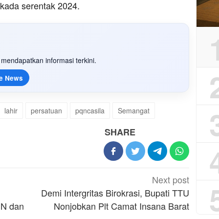
lkada serentak 2024.
mendapatkan informasi terkini.
e News
lahir
persatuan
pqncasila
Semangat
SHARE
Next post
Demi Intergritas Birokrasi, Bupati TTU
SN dan
Nonjobkan Plt Camat Insana Barat