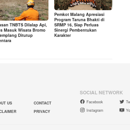
Pemkot Malang Apresiasi
Program Taruna Bhakti di
SRMP 16, Siap Perluas
san TNBTS Dilalap Api,
Sinergi Pembentukan
s Masuk Wisata Bromo
Karakter
Jemplang Ditutup
ntara
SOCIAL NETWORK
Facebook
Tw
OUT US
CONTACT
Instagram
Yo
CLAIMER
PRIVACY