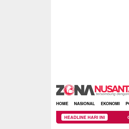
Skip
to
content
HOME
NASIONAL
EKONOMI
P
HEADLINE HARI INI
Owner Dupli Dinin