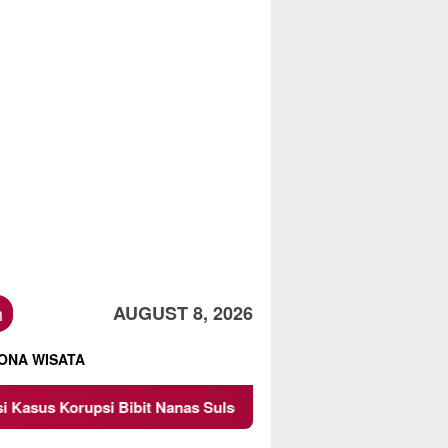
h
AUGUST 8, 2026
ONA WISATA
bit Nanas Sulsel Rp 52,4 Miliar
Pemkot Malang Diingat