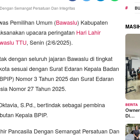
BU
as Pemilihan Umum (
Bawaslu
) Kabupaten
MASI
aksanakan upacara peringatan
Hari Lahir
waslu TTU
, Senin (2/6/2025).
tak dengan seluruh jajaran Bawaslu di tingkat
n/kota sesuai dengan Surat Edaran Kepala Badan
(BPIP) Nomor 3 Tahun 2025 dan Surat Edaran
esia Nomor 27 Tahun 2025.
tavia, S.Pd., bertindak sebagai pembina
BERITA
Owner
utan Kepala BPIP.
Di…