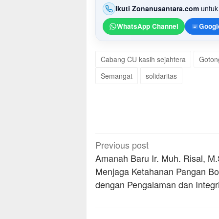
Ikuti Zonanusantara.com
untuk 
WhatsApp Channel
Googl
Cabang CU kasih sejahtera
Goton
Semangat
solidaritas
Post
Previous post
navigation
Amanah Baru Ir. Muh. Risal, M.
Menjaga Ketahanan Pangan B
dengan Pengalaman dan Integri