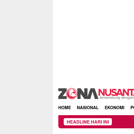
Skip
to
content
HOME
NASIONAL
EKONOMI
P
HEADLINE HARI INI
Owner Dupli