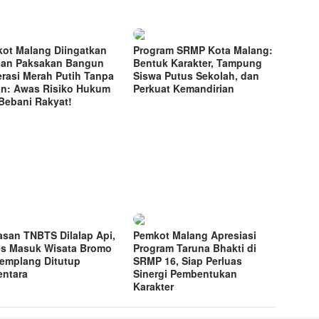
ot Malang Diingatkan
Program SRMP Kota Malang:
an Paksakan Bangun
Bentuk Karakter, Tampung
rasi Merah Putih Tanpa
Siswa Putus Sekolah, dan
n: Awas Risiko Hukum
Perkuat Kemandirian
Bebani Rakyat!
san TNBTS Dilalap Api,
Pemkot Malang Apresiasi
s Masuk Wisata Bromo
Program Taruna Bhakti di
Jemplang Ditutup
SRMP 16, Siap Perluas
ntara
Sinergi Pembentukan
Karakter