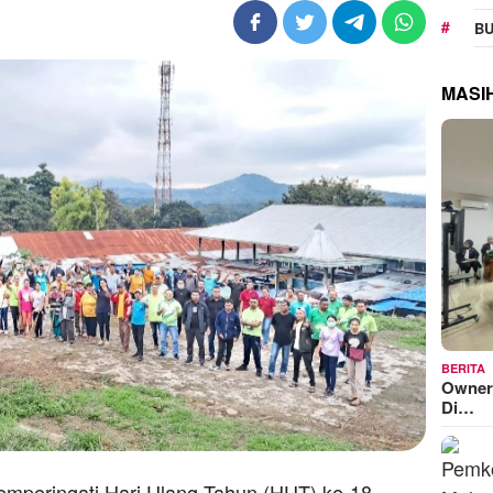
BU
MASI
BERITA
Owner
Di…
emperingati Hari Ulang Tahun (HUT) ke-18,