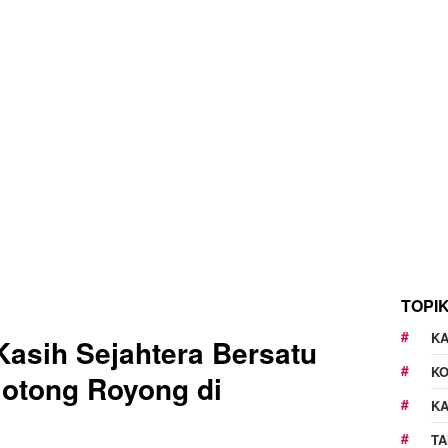
TOPI
KA
asih Sejahtera Bersatu
K
otong Royong di
K
TA