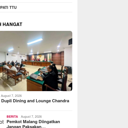
PATI TTU
H HANGAT
August 7, 2026
 Dupli Dining and Lounge Chandra
August 7, 2026
BERITA
Pemkot Malang Diingatkan
Jangan Paksakan…