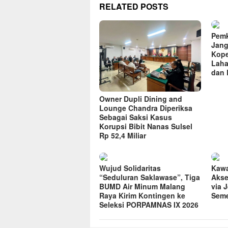
RELATED POSTS
Pemk
Jang
Kope
Laha
dan 
Owner Dupli Dining and
Lounge Chandra Diperiksa
Sebagai Saksi Kasus
Korupsi Bibit Nanas Sulsel
Rp 52,4 Miliar
Wujud Solidaritas
Kawa
“Seduluran Saklawase”, Tiga
Akse
BUMD Air Minum Malang
via 
Raya Kirim Kontingen ke
Seme
Seleksi PORPAMNAS IX 2026