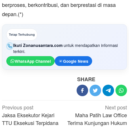
berproses, berkontribusi, dan berprestasi di masa
depan.(*)
Tetap Terhubung
Ikuti Zonanusantara.com
untuk mendapatkan informasi
terkini.
WhatsApp Channel
Google News
SHARE
Post
Previous post
Next post
navigation
Jaksa Eksekutor Kejari
Maha Patih Law Office
TTU Eksekusi Terpidana
Terima Kunjungan Hukum