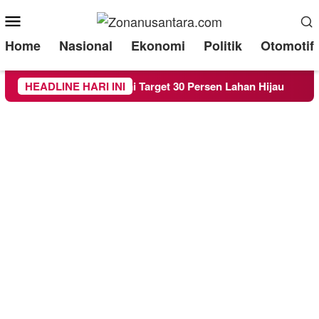
Mobile
Menu
Home
Nasional
Ekonomi
Politik
Otomotif
aperda RTH demi Target 30 Persen Lahan Hijau
HEADLINE HARI INI
Bereda