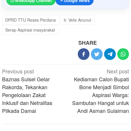
WhatsApp Channel
Google News
DPRD TTU Reses Perdana
Ir. Velix Anunut
Serap Aspirasi masyarakat
SHARE
Post
Previous post
Next post
navigation
Baznas Sulsel Gelar
Kediaman Calon Bupati
Rakorda, Tekankan
Bone Menjadi Simbol
Pengelolaan Zakat
Aspirasi Warga:
Inklusif dan Netralitas
Sambutan Hangat untuk
Pilkada Damai
Andi Asman Sulaiman