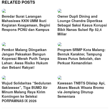
RELATED POSTS
Beredar Surat Larangan
Owner Dupli Dining and
Mahasiswa KKN UMM Ikuti
Lounge Chandra Diperiksa
Kegiatan Keagamaan, Begini
Sebagai Saksi Kasus Korupsi
Respons PCNU dan Kampus
Bibit Nanas Sulsel Rp 52,4
Miliar
Pemkot Malang Diingatkan
Program SRMP Kota Malang:
Jangan Paksakan Bangun
Bentuk Karakter, Tampung
Koperasi Merah Putih Tanpa
Siswa Putus Sekolah, dan
Lahan: Awas Risiko Hukum
Perkuat Kemandirian
dan Bebani Rakyat!
Wujud Solidaritas “Seduluran
Kawasan TNBTS Dilalap Api,
Saklawase”, Tiga BUMD Air
Akses Masuk Wisata Bromo
Minum Malang Raya Kirim
via Jemplang Ditutup
Kontingen ke Seleksi
Sementara
PORPAMNAS IX 2026