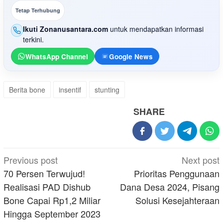
Tetap Terhubung
Ikuti Zonanusantara.com
untuk mendapatkan informasi
terkini.
WhatsApp Channel
Google News
Berita bone
insentif
stunting
SHARE
Post
Previous post
Next post
navigation
70 Persen Terwujud!
Prioritas Penggunaan
Realisasi PAD Dishub
Dana Desa 2024, Pisang
Bone Capai Rp1,2 Miliar
Solusi Kesejahteraan
Hingga September 2023