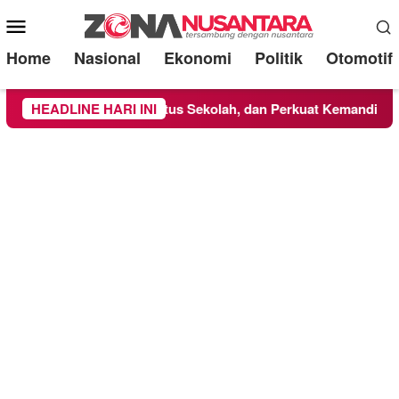
Mobile
Menu
Home
Nasional
Ekonomi
Politik
Otomotif
pung Siswa Putus Sekolah, dan Perkuat Kemandirian
HEADLINE HARI INI
W