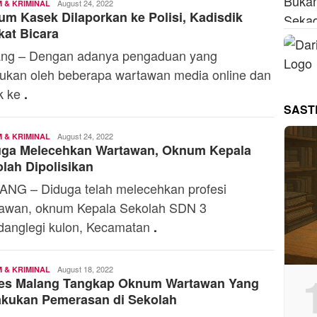
Editorial
August 24, 2022
 & KRIMINAL
m Kasek Dilaporkan ke Polisi, Kadisdik
Staff
at Bicara
ng – Dengan adanya pengaduan yang
kukan oleh beberapa wartawan media online dan
k ke
.
SAST
Editorial
August 24, 2022
 & KRIMINAL
uga Melecehkan Wartawan, Oknum Kepala
Staff
lah Dipolisikan
NG – Diduga telah melecehkan profesi
awan, oknum Kepala Sekolah SDN 3
anglegi kulon, Kecamatan
.
Editorial
August 18, 2022
 & KRIMINAL
res Malang Tangkap Oknum Wartawan Yang
Staff
akukan Pemerasan di Sekolah