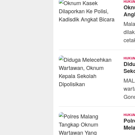
HUKUM
Oknu
Angk
Mala
dila
ceta
HUKUM
Did
Seko
MALA
wart
Gond
HUKUM
Pol
Mel