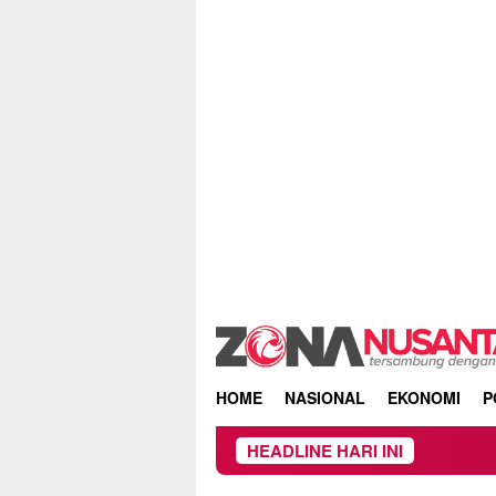
Skip
to
content
HOME
NASIONAL
EKONOMI
P
HEADLINE HARI INI