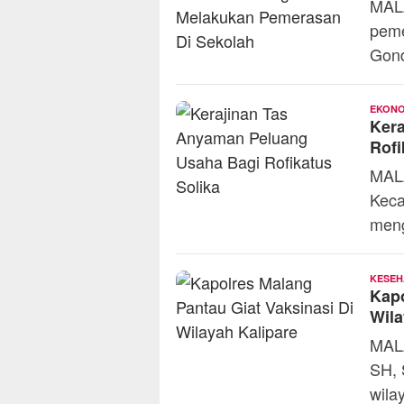
MALA
peme
Gond
EKONO
Kera
Rofi
MALA
Keca
men
KESEH
Kapo
Wila
MALA
SH, 
wila