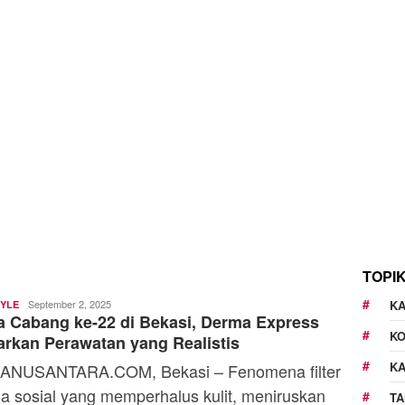
TOPI
Editorial
September 2, 2025
KA
TYLE
 Cabang ke-22 di Bekasi, Derma Express
Staff
K
rkan Perawatan yang Realistis
K
ANUSANTARA.COM, Bekasi – Fenomena filter
a sosial yang memperhalus kulit, meniruskan
TA