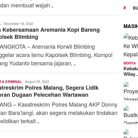
, dan membuat wajah
.
BU
Editorial
November 18, 2022
A
MASI
in Kebersamaan Aremania Kopi Bareng
Staff
olsek Blimbing
NGKOTA – Aremania Korwil Blimbing
gelar acara temu Kapolsek Blimbing, Kompol
ng Yudanto bersama jajaran,
.
BERITA
Kebak
Wilay
Editorial
August 25, 2022
 & KRIMINAL
treskrim Polres Malang, Segera Lidik
Staff
oran Dugaan Pelecehan Wartawan
NG – Kasatreskrim Polres Malang AKP Donny
tian Bara’langi, akan segera melakukan tindakan
elidikan terkait
.