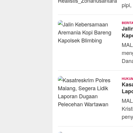
pipi
BERIT
Jal
Kap
MALA
meng
Dana
HUKUM
Kasa
Lap
MALA
Kris
peny