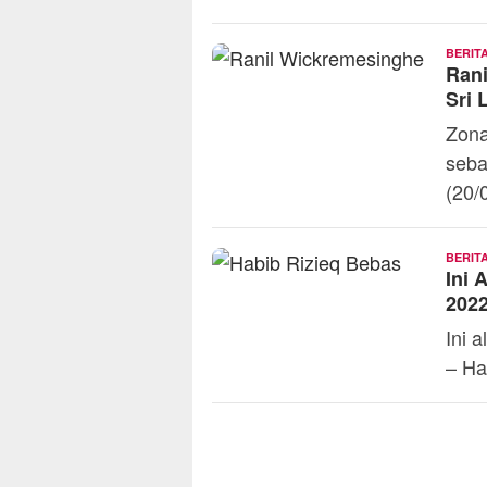
BERIT
Rani
Sri 
Zona
seba
(20/
BERIT
Ini 
202
Ini 
– Ha