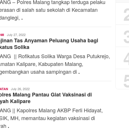
NG – Polres Malang tangkap terduga pelaku
rasan di salah satu sekolah di Kecamatan
anglegi,
.
Editorial
July 27, 2022
MI
jinan Tas Anyaman Peluang Usaha bagi
Staff
katus Solika
NG || Rofikatus Solika Warga Desa Putukrejo,
matan Kalipare, Kabupaten Malang,
gembangkan usaha sampingan di
.
Editorial
July 26, 2022
ATAN
lres Malang Pantau Giat Vaksinasi di
Staff
yah Kalipare
NG || Kapolres Malang AKBP Ferli Hidayat,
SIK, MH, memantau kegiatan vaksinasi di
yah
.