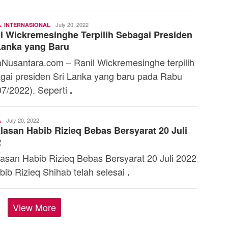
,
Editorial
July 20, 2022
A
INTERNASIONAL
l Wickremesinghe Terpilih Sebagai Presiden
Staff
Lanka yang Baru
Nusantara.com – Ranil Wickremesinghe terpilih
gai presiden Sri Lanka yang baru pada Rabu
07/2022). Seperti
.
Editorial
July 20, 2022
A
Alasan Habib Rizieq Bebas Bersyarat 20 Juli
Staff
2
alasan Habib Rizieq Bebas Bersyarat 20 Juli 2022
bib Rizieq Shihab telah selesai
.
View More