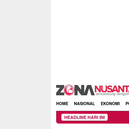
Skip
to
content
HOME
NASIONAL
EKONOMI
P
HEADLINE HARI INI
Owner Dupli Di