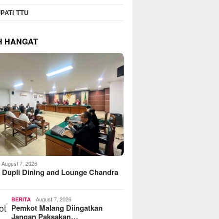
PATI TTU
H HANGAT
August 7, 2026
 Dupli Dining and Lounge Chandra
August 7, 2026
BERITA
Pemkot Malang Diingatkan
Jangan Paksakan…