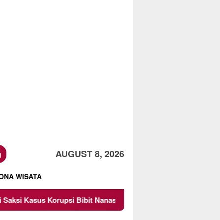
h
AUGUST 8, 2026
ONA WISATA
 Bibit Nanas Sulsel Rp 52,4 Miliar
Pemkot Malang Diin