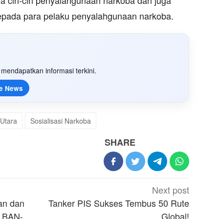
 ciri-ciri penyalahgunaan narkoba dan juga
epada para pelaku penyalahgunaan narkoba.
mendapatkan informasi terkini.
e News
Utara
Sosialisasi Narkoba
SHARE
Next post
an dan
Tanker PIS Sukses Tembus 50 Rute
i BAN-
Global!