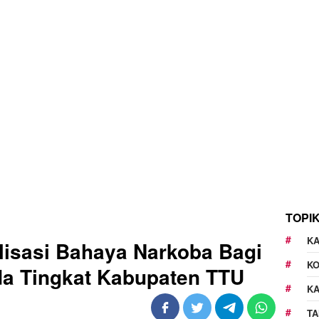
TOPI
KA
lisasi Bahaya Narkoba Bagi
K
da Tingkat Kabupaten TTU
K
TA