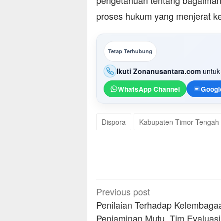
pengetahuan tentang bagaimana
proses hukum yang menjerat k
Tetap Terhubung
Ikuti Zonanusantara.com
untuk 
WhatsApp Channel
Googl
Dispora
Kabupaten Timor Tengah 
Post
Previous post
navigation
Penilaian Terhadap Kelembaga
Penjaminan Mutu, Tim Evaluas