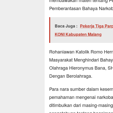
membawakan materi tentang P
Pemberantasan Bahaya Narkob
Baca Juga :
Pekerja Tiga Pa
KONI Kabupaten Malang
Rohaniawan Katolik Romo Herm
Masyarakat Menghindari Baha
Olahraga Hieronymus Bana, S
Dengan Berolahraga.
Para nara sumber dalam kesem
pemahaman mengenai narkoba, m
ditimbulkan dari masing-masin