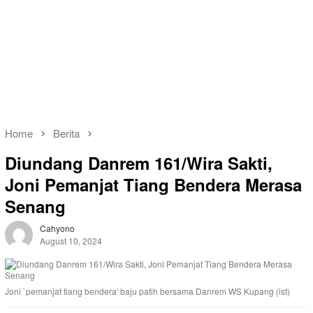
Home
Berita
Diundang Danrem 161/Wira Sakti,
Joni Pemanjat Tiang Bendera Merasa
Senang
Cahyono
August 10, 2024
Joni `pemanjat tiang bendera' baju patih bersama Danrem WS Kupang (ist)