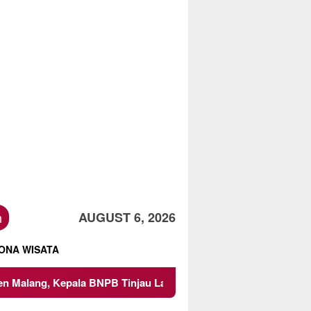
h
AUGUST 6, 2026
ONA WISATA
a BNPB Tinjau Langsung Lokasi
Proyek Irigasi di Sumbe