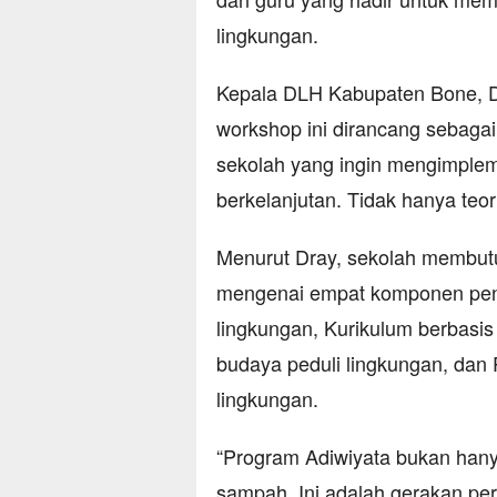
lingkungan.
Kepala DLH Kabupaten Bone, Dr
workshop ini dirancang sebaga
sekolah yang ingin mengimplem
berkelanjutan. Tidak hanya teori
Menurut Dray, sekolah membu
mengenai empat komponen pent
lingkungan, Kurikulum berbasi
budaya peduli lingkungan, dan
lingkungan.
“Program Adiwiyata bukan han
sampah. Ini adalah gerakan pe