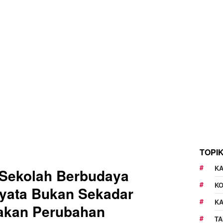
TOPI
KA
Sekolah Berbudaya
K
iyata Bukan Sekadar
K
rakan Perubahan
TA