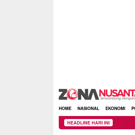
Skip
to
content
HOME
NASIONAL
EKONOMI
P
HEADLINE HARI INI
Kebakara